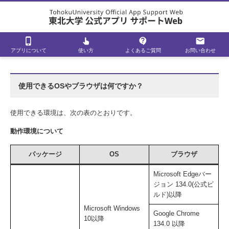
phone_iphone
pan_tool_alt
contact_support
mail
アプリについて
使い方
よくあるご質問
お問い合わせ
使用できるOSやブラウザは何ですか？
使用できる環境は、次の表のとおりです。
動作環境について
パッケージ
OS
ブラウザ
Microsoft Edgeバー
ジョン 134.0(公式ビ
ルド)以降
Microsoft Windows
Google Chrome
10以降
134.0 以降